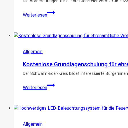
Die Vorbereitungen für die 800 Jahrfeier vom 29.06.202
800
Weiterlesen
Jahre
Schrecksbach
–
News
Allgemein
Kostenlose Grundlagenschulung für ehr
Der Schwalm-Eder-Kreis bildet interessierte Bürgerinn
Kostenlose
Weiterlesen
Grundlagenschulung
für
ehrenamtliche
Wohnberaterinnen
und
Allgemein
Wohnberater