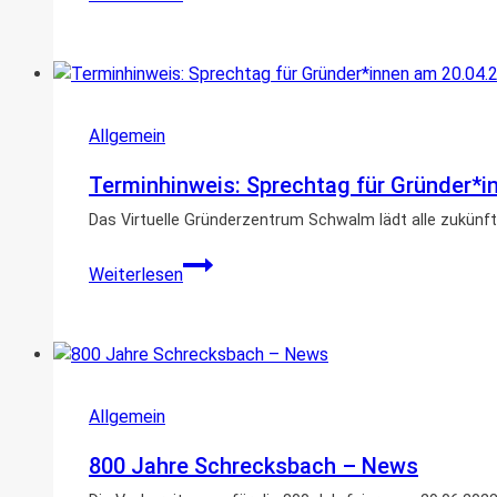
putzt
Entnahme
sich
von
raus!!!
Wasser
aus
oberirdischen
Allgemein
Gewässern
im
Terminhinweis: Sprechtag für Gründer*
Schwalm-
Das Virtuelle Gründerzentrum Schwalm lädt alle zukün
Eder-
Kreis
Terminhinweis:
Weiterlesen
Sprechtag
für
Gründer*innen
am
20.04.2023
Allgemein
im
Rathaus
800 Jahre Schrecksbach – News
Schrecksbach