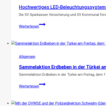
im
Hochwertiges LED-Beleuchtungssystem f
Schwalm-
Eder-
Die SV Sparkassen Versicherung und SV Kommunal förde
Kreis
Hochwertiges
Weiterlesen
LED-
Beleuchtungssystem
für
die
Feuerwehr
Allgemein
von
der
Sammelaktion Erdbeben in der Türkei am
SV
Sparkassen
Sammelaktion Erdbeben in der Türkei am Freitag, dem 17
Versicherung
Sammelaktion
Weiterlesen
Erdbeben
in
der