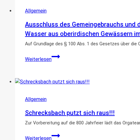
Schlossgarten
Allgemein
Ausschluss des Gemeingebrauchs und de
Wasser aus oberirdischen Gewässern im
Auf Grundlage des § 100 Abs. 1 des Gesetzes über di
Ausschluss
Weiterlesen
des
Gemeingebrauchs
und
des
Eigentümer-
Allgemein
und
Anliegergebrauchs
Schrecksbach putzt sich raus!!!
im
Hinblick
Zur Vorbereitung auf die 800 Jahrfeier lädt das Orgate
auf
Schrecksbach
die
Weiterlesen