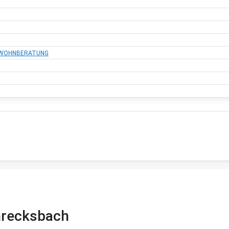
, WOHNBERATUNG
hrecksbach