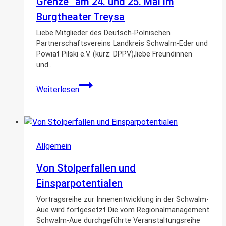
Grenze“ am 24. und 25. Mai im
Burgtheater Treysa
Liebe Mitglieder des Deutsch-Polnischen
Partnerschaftsvereins Landkreis Schwalm-Eder und
Powiat Pilski e.V. (kurz: DPPV),liebe Freundinnen
und…
Preisgekrönter
Weiterlesen
Kinofilm
“
Die
grüne
Grenze“
Allgemein
am
Von Stolperfallen und
24.
und
Einsparpotentialen
25.
Vortragsreihe zur Innenentwicklung in der Schwalm-
Mai
Aue wird fortgesetzt Die vom Regionalmanagement
im
Schwalm-Aue durchgeführte Veranstaltungsreihe