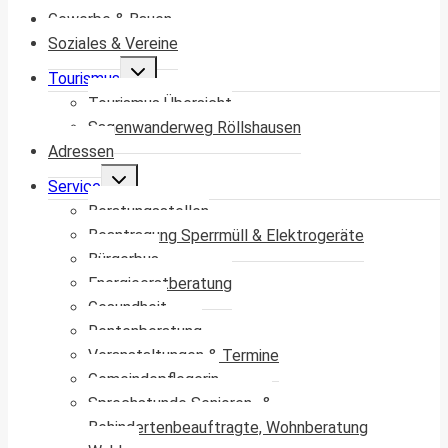
Gewerbe & Bauen
Soziales & Vereine
Untermenü
Tourismus
umschalten
Tourismus Übersicht
Sagenwanderweg Röllshausen
Adressen
Untermenü
Service
umschalten
Beratungsstellen
Beantragung Sperrmüll & Elektrogeräte
Bürgerbus
Energieerstberatung
Gesundheit
Rentenberatung
Veranstaltungen & Termine
Gemeindepflegerin
Sprechstunde Senioren- &
Behindertenbeauftragte, Wohnberatung