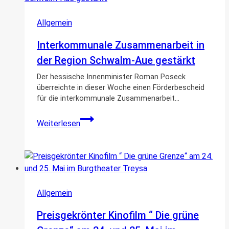
Allgemein
Interkommunale Zusammenarbeit in
der Region Schwalm-Aue gestärkt
Der hessische Innenminister Roman Poseck
überreichte in dieser Woche einen Förderbescheid
für die interkommunale Zusammenarbeit…
Interkommunale
Weiterlesen
Zusammenarbeit
in
der
Region
Schwalm-
Aue
Allgemein
gestärkt
Preisgekrönter Kinofilm “ Die grüne