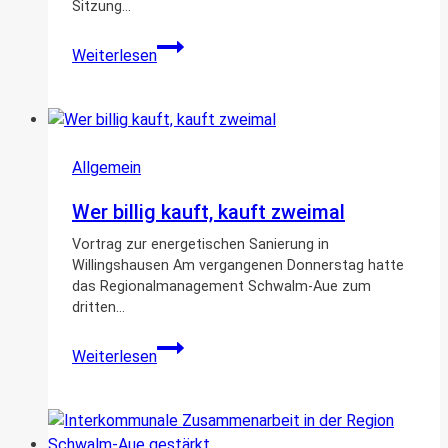
Sitzung…
Neuer
Weiterlesen
Wehrführer
und
1.stellv.
Wehrführer
im
Allgemein
Ortsteil
Wer billig kauft, kauft zweimal
Schrecksbach
ernannt
Vortrag zur energetischen Sanierung in
Willingshausen Am vergangenen Donnerstag hatte
das Regionalmanagement Schwalm-Aue zum
dritten…
Wer
Weiterlesen
billig
kauft,
kauft
zweimal