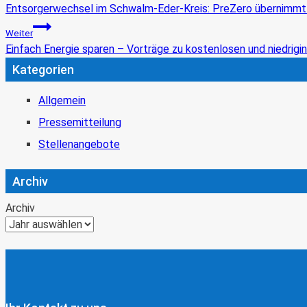
Entsorgerwechsel im Schwalm-Eder-Kreis: PreZero übernimmt
Weiter
Einfach Energie sparen – Vorträge zu kostenlosen und niedri
Kategorien
Allgemein
Pressemitteilung
Stellenangebote
Archiv
Archiv