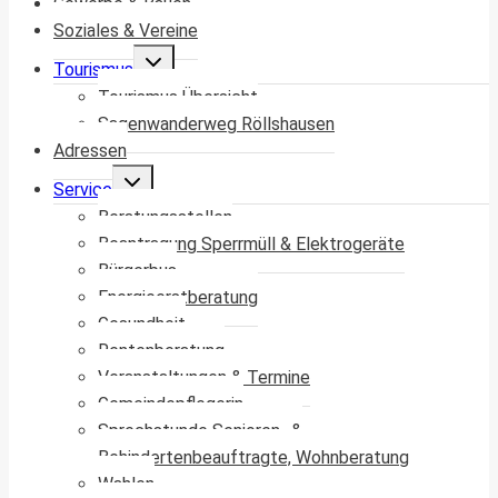
Gewerbe & Bauen
Soziales & Vereine
Untermenü
Tourismus
umschalten
Tourismus Übersicht
Sagenwanderweg Röllshausen
Adressen
Untermenü
Service
umschalten
Beratungsstellen
Beantragung Sperrmüll & Elektrogeräte
Bürgerbus
Energieerstberatung
Gesundheit
Rentenberatung
Veranstaltungen & Termine
Gemeindepflegerin
Sprechstunde Senioren- &
Behindertenbeauftragte, Wohnberatung
Wahlen