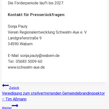
Die Förderperiode läuft bis 2027.
Kontakt für Presserückfragen:
Sonja Pauly
Verein Regionalentwicklung Schwalm-Aue e. V.
Landgrafenstraße 9
34590 Wabern
E-Mail: sonja.pauly@wabern.de
Tel.: 05683 5009-60
www.schwalm-aue.de
Beitragsnavigation
Zurück
Vereidigung zum stellvertretenden Gemeindebrandinspektor
– Tim Aßmann
Weiter