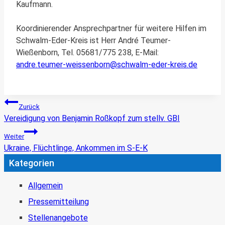
Kaufmann.
Koordinierender Ansprechpartner für weitere Hilfen im
Schwalm-Eder-Kreis ist Herr André Teumer-
Wießenborn, Tel. 05681/775 238, E-Mail:
andre.teumer-weissenborn@schwalm-eder-kreis.de
Beitragsnavigation
Zurück
Vereidigung von Benjamin Roßkopf zum stellv. GBI
Weiter
Ukraine, Flüchtlinge, Ankommen im S-E-K
Kategorien
Allgemein
Pressemitteilung
Stellenangebote