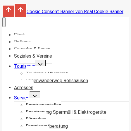
Cookie Consent Banner von Real Cookie Banner
Start
Rathaus
Gewerbe & Bauen
Soziales & Vereine
Untermenü
Tourismus
umschalten
Tourismus Übersicht
Sagenwanderweg Röllshausen
Adressen
Untermenü
Service
umschalten
Beratungsstellen
Beantragung Sperrmüll & Elektrogeräte
Bürgerbus
Energieerstberatung