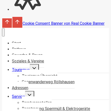
Cookie Consent Banner von Real Cookie Banner
Start
Rathaus
Gewerbe & Bauen
Soziales & Vereine
Untermenü
Tourismus
umschalten
Tourismus Übersicht
Sagenwanderweg Röllshausen
Adressen
Untermenü
Service
umschalten
Beratungsstellen
Beantragung Sperrmüll & Elektrogeräte