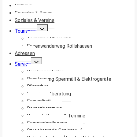
Rathaus
Gewerbe & Bauen
Soziales & Vereine
Untermenü
Tourismus
umschalten
Tourismus Übersicht
Sagenwanderweg Röllshausen
Adressen
Untermenü
Service
umschalten
Beratungsstellen
Beantragung Sperrmüll & Elektrogeräte
Bürgerbus
Energieerstberatung
Gesundheit
Rentenberatung
Veranstaltungen & Termine
Gemeindepflegerin
Sprechstunde Senioren- &