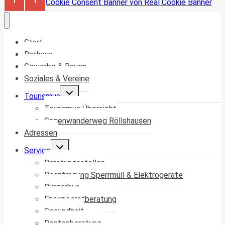
Cookie Consent Banner von Real Cookie Banner
Start
Rathaus
Gewerbe & Bauen
Soziales & Vereine
Untermenü
Tourismus
umschalten
Tourismus Übersicht
Sagenwanderweg Röllshausen
Adressen
Untermenü
Service
umschalten
Beratungsstellen
Beantragung Sperrmüll & Elektrogeräte
Bürgerbus
Energieerstberatung
Gesundheit
Rentenberatung