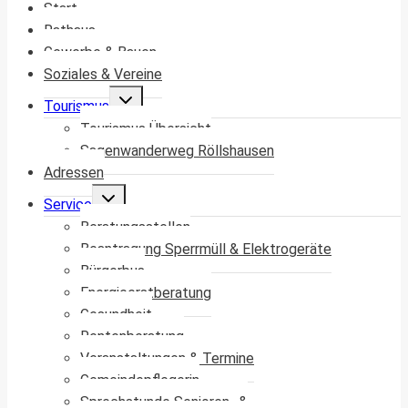
Start
Rathaus
Gewerbe & Bauen
Soziales & Vereine
Untermenü
Tourismus
umschalten
Tourismus Übersicht
Sagenwanderweg Röllshausen
Adressen
Untermenü
Service
umschalten
Beratungsstellen
Beantragung Sperrmüll & Elektrogeräte
Bürgerbus
Energieerstberatung
Gesundheit
Rentenberatung
Veranstaltungen & Termine
Gemeindepflegerin
Sprechstunde Senioren- &