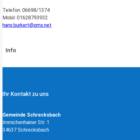
Telefon: 06698/1374
Mobil: 01628793932
hans.burkert@gmx.net
Info
Ihr Kontakt zu uns
Gemeinde Schrecksbach
Immichenhainer Str. 1
34637 Schrecksbach