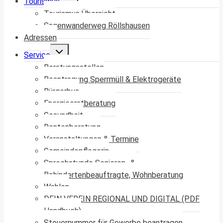
Tourismus
umschalten
Tourismus Übersicht
Sagenwanderweg Röllshausen
Adressen
Untermenü
Service
umschalten
Beratungsstellen
Beantragung Sperrmüll & Elektrogeräte
Bürgerbus
Energieerstberatung
Gesundheit
Rentenberatung
Veranstaltungen & Termine
Gemeindepflegerin
Sprechstunde Senioren- &
Behindertenbeauftragte, Wohnberatung
Wahlen
DEIN VEREIN REGIONAL UND DIGITAL (PDF
Handbuch)
Steuernummer für Gewerbe beantragen