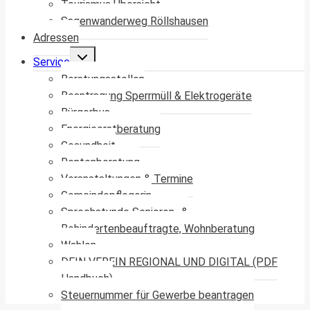
Tourismus Übersicht
Sagenwanderweg Röllshausen
Adressen
Untermenü
Service
umschalten
Beratungsstellen
Beantragung Sperrmüll & Elektrogeräte
Bürgerbus
Energieerstberatung
Gesundheit
Rentenberatung
Veranstaltungen & Termine
Gemeindepflegerin
Sprechstunde Senioren- &
Behindertenbeauftragte, Wohnberatung
Wahlen
DEIN VEREIN REGIONAL UND DIGITAL (PDF
Handbuch)
Steuernummer für Gewerbe beantragen